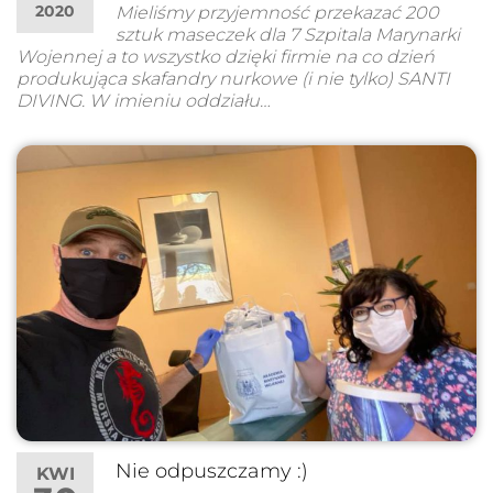
2020
Mieliśmy przyjemność przekazać 200
sztuk maseczek dla 7 Szpitala Marynarki
Wojennej a to wszystko dzięki firmie na co dzień
produkująca skafandry nurkowe (i nie tylko) SANTI
DIVING. W imieniu oddziału…
Nie odpuszczamy :)
KWI