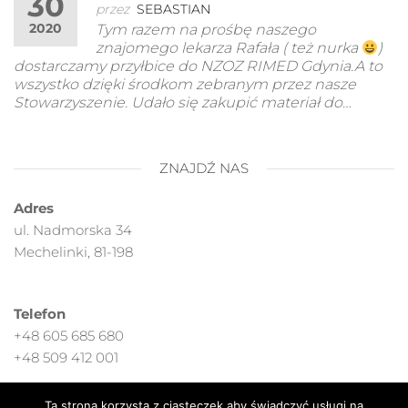
30
przez
SEBASTIAN
2020
Tym razem na prośbę naszego
znajomego lekarza Rafała ( też nurka
)
dostarczamy przyłbice do NZOZ RIMED Gdynia.A to
wszystko dzięki środkom zebranym przez nasze
Stowarzyszenie. Udało się zakupić materiał do…
ZNAJDŹ NAS
Adres
ul. Nadmorska 34
Mechelinki, 81-198
Telefon
+48 605 685 680
+48 509 412 001
Ta strona korzysta z ciasteczek aby świadczyć usługi na