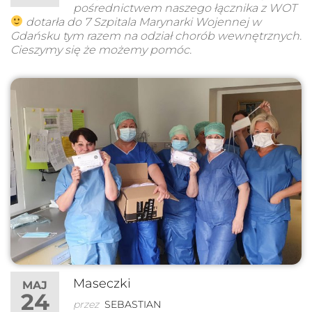
pośrednictwem naszego łącznika z WOT
dotarła do 7 Szpitala Marynarki Wojennej w
Gdańsku tym razem na odział chorób wewnętrznych.
Cieszymy się że możemy pomóc.
Maseczki
MAJ
24
przez
SEBASTIAN