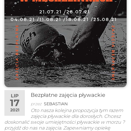
Bezpłatne zajęcia pływackie
LIP
17
przez
SEBASTIAN
2021
Oto nasza kolejna propozycja tym razem
zajęcia pływackie dla dorosłych. Chcesz
doskonalić swoje umiejętności pływackie w morzu ?
przyjdź do nas na zajęcia. Zapewniamy opiekę