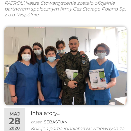
PATROL”.Nasze Stowarzyszenie zostało oficjalnie
partnerem społecznym firmy Gas Storage Poland Sp.
z o.o. Wspólnie…
Inhalatory…
MAJ
28
przez
SEBASTIAN
2020
Kolejna partia inhalatorów wziewnych za