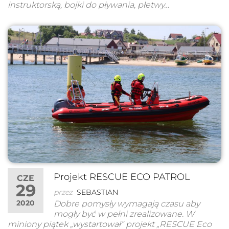
instruktorską, bojki do pływania, płetwy…
Projekt RESCUE ECO PATROL
CZE
29
przez
SEBASTIAN
2020
Dobre pomysły wymagają czasu aby
mogły być w pełni zrealizowane. W
miniony piątek „wystartował” projekt „RESCUE Eco