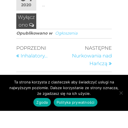
…
2020
Wyłącz
ono
Opublikowano w
Ogłoszenia
POPRZEDNI
NASTĘPNE
Inhalatory…
Nurkowania nad
Hańczą
Ta strona korzysta z ciasteczek aby świadczyć usługi na
najwyższym poziomie. Dalsze korzystanie ze strony oznacza,
że zgadzasz się na ich użycie.
Zgoda
Polityka prywatności
Wykonanie MBSM – Projekt na bazie Futurio
WordPress Theme