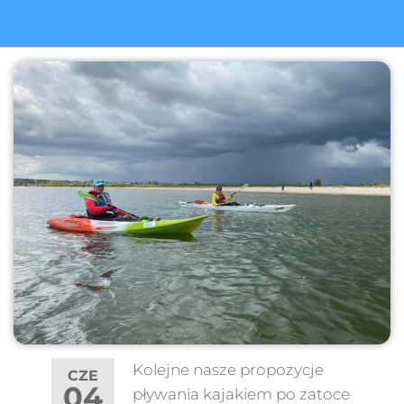
Kolejne nasze propozycje
CZE
04
pływania kajakiem po zatoce